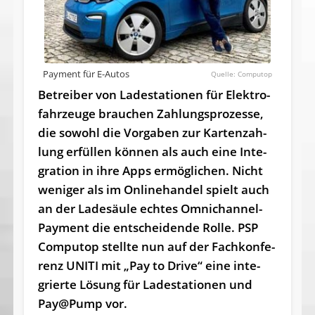
Payment für E-Autos
Computop
Betreiber von La­de­sta­tio­nen für Elek­tro­
fahr­zeu­ge brau­chen Zah­lungs­pro­zes­se,
die so­wohl die Vor­ga­ben zur Kar­ten­zah­
lung er­fül­len kön­nen als auch ei­ne In­te­
gra­ti­on in ih­re Apps er­mög­li­chen. Nicht
we­ni­ger als im On­line­han­del spielt auch
an der La­de­säu­le ech­tes Om­nichan­nel-
Pay­ment die ent­schei­den­de Rol­le. PSP
Com­pu­top stell­te nun auf der Fach­kon­fe­
renz UNITI mit „Pay to Dri­ve“ ei­ne in­te­
grier­te Lö­sung für La­de­sta­tio­nen und
Pay@Pump vor.