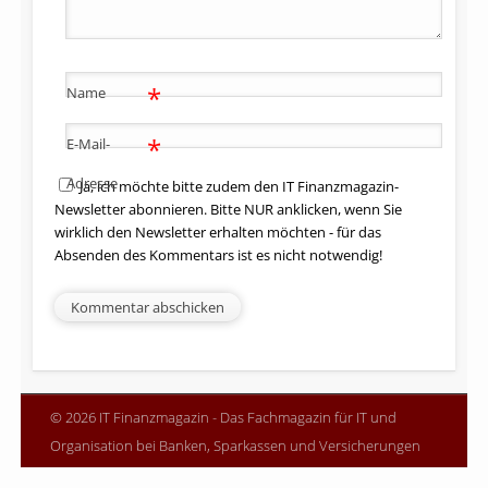
*
Name
*
E-Mail-
Adresse
Ja, ich möchte bitte zudem den IT Finanzmagazin-
Newsletter abonnieren. Bitte NUR anklicken, wenn Sie
wirklich den Newsletter erhalten möchten - für das
Absenden des Kommentars ist es nicht notwendig!
© 2026 IT Finanzmagazin - Das Fachmagazin für IT und
Organisation bei Banken, Sparkassen und Versicherungen