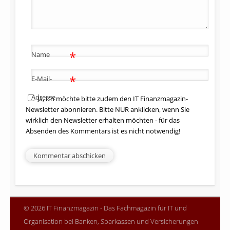
*
Name
*
E-Mail-
Adresse
Ja, ich möchte bitte zudem den IT Finanzmagazin-
Newsletter abonnieren. Bitte NUR anklicken, wenn Sie
wirklich den Newsletter erhalten möchten - für das
Absenden des Kommentars ist es nicht notwendig!
© 2026 IT Finanzmagazin - Das Fachmagazin für IT und
Organisation bei Banken, Sparkassen und Versicherungen