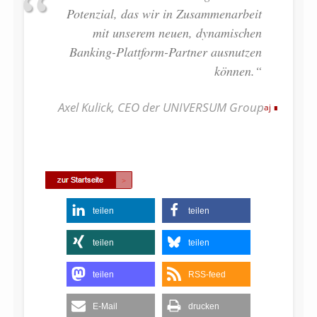
Potenzial, das wir in Zusammenarbeit
mit unserem neuen, dynamischen
Banking-Plattform-Partner ausnutzen
können.“
Axel Kulick, CEO der UNIVERSUM Group
aj
teilen
teilen
teilen
teilen
teilen
RSS-feed
E-Mail
drucken