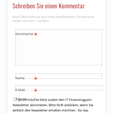
Schreiben Sie einen Kommentar
Ihre E-Mail-Adresse wird nicht veröffentlicht.
Erforderliche
Felder sind mit
*
markiert
*
Kommentar
*
Name
*
E-Mail-
Adresse
Ja, ich möchte bitte zudem den IT Finanzmagazin-
Newsletter abonnieren. Bitte NUR anklicken, wenn Sie
wirklich den Newsletter erhalten möchten - für das