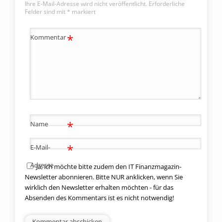
Ihre E-Mail-Adresse wird nicht veröffentlicht.
Erforderliche
Felder sind mit
*
markiert
*
Kommentar
*
Name
*
E-Mail-
Adresse
Ja, ich möchte bitte zudem den IT Finanzmagazin-
Newsletter abonnieren. Bitte NUR anklicken, wenn Sie
wirklich den Newsletter erhalten möchten - für das
Absenden des Kommentars ist es nicht notwendig!