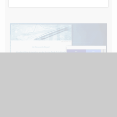
STUDIEN & UMFRAGEN
KI-unterstützte Automation an der Kunde-Bank-
Schnittstelle – großes Potenzial trotz
Regulation