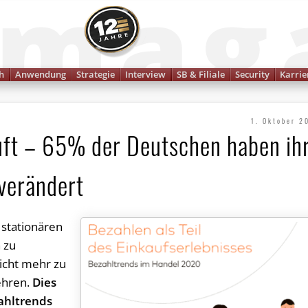
Finanzmagazin
h
Anwendung
Strategie
Interview
SB & Filiale
Security
Karrie
1. Oktober 2
äuft – 65% der Deutschen haben ih
verändert
 stationären
n zu
nicht mehr zu
ehren.
Dies
ahltrends