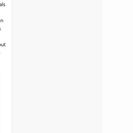
als
in
s
l
out
p