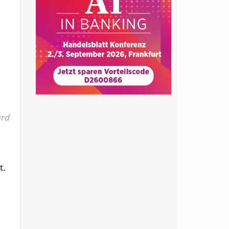
ard
t.