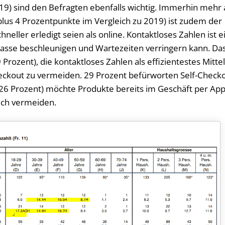
019) sind den Befragten ebenfalls wichtig. Immerhin mehr 
 plus 4 Prozentpunkte im Vergleich zu 2019) ist zudem der
neller erledigt seien als online. Kontaktloses Zahlen ist e
Kasse beschleunigen und Wartezeiten verringern kann. Da
Prozent), die kontaktloses Zahlen als effizientestes Mitte
eckout zu vermeiden. 29 Prozent befürworten Self-Check
(26 Prozent) möchte Produkte bereits im Geschäft per Ap
ich vermeiden.