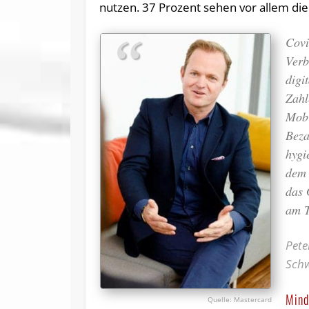
nutzen. 37 Prozent sehen vor allem die E
Covi
Verb
digi
Zahl
Mobi
Beza
hygi
dem 
das 
am T
Pete
Schw
Mind
Mastercard