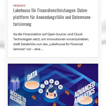
PRODUKTE
Lakehouse für Fi­nanz­dienst­leis­tun­gen: Da­ten­
platt­form für An­wen­dungs­fäl­le und Da­ten­mo­ne­
ta­ri­sie­rung
Da der Finanzsektor auf Open-Source- und Cloud-
Technologien setzt, um Innovationen voranzutreiben,
stellt Databricks nun das „Lakehouse for Financial
Services“ vor – eine …