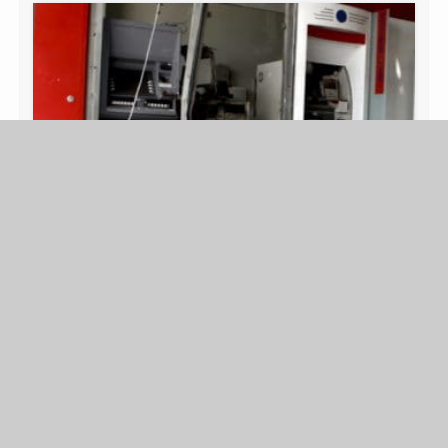
SB & FILIALE
Fast 500 Geld­automaten­sprengungen in 2022
Was das BKA als „physische Angriffe“ bezeichnet, sind in
erster Linie Sprengstoffattacken, die Leib und Leben
von Anwohnern gefährden. Trotz des Runden …