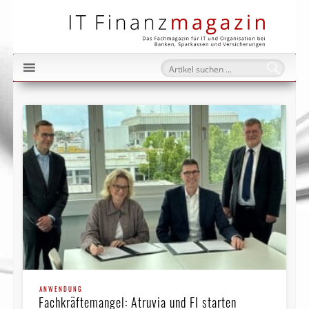
IT Fi
ANWENDUNG
Fachkräftemangel: Atruvia und FI starten