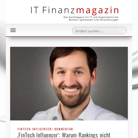
IT Fi
FINTECH-INFLUENCER/ KOMMENTAR
‚FinTech Influencer‘: Warum Rankings nicht