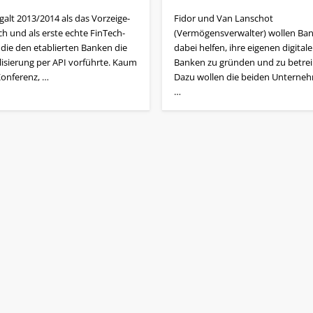
galt 2013/2014 als das Vorzeige-
Fidor und Van Lanschot
ch und als erste echte FinTech-
(Vermögensverwalter) wollen Ba
 die den etablierten Banken die
dabei helfen, ihre eigenen digital
alisierung per API vorführte. Kaum
Banken zu gründen und zu betrei
Konferenz, …
Dazu wollen die beiden Unterne
…