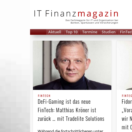
IT 
Aktuell
Top 10
Termine
Studien
FinTec
FINTECH
FINTE
DeFi-Gaming ist das neue
Fido
FinTech: Matthias Kröner ist
„Vor
zurück … mit Tradelite Solutions
wir N
mit 
Während die fortschrittlicheren unter