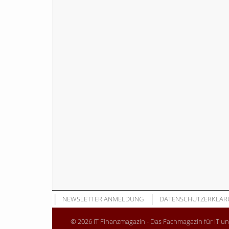
NEWSLETTER ANMELDUNG
DATENSCHUTZERKLÄR
© 2026 IT Finanzmagazin - Das Fachmagazin für IT u