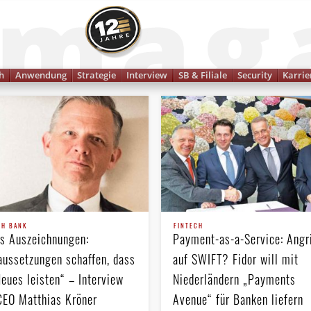
Finanzmagazin
h
Anwendung
Strategie
Interview
SB & Filiale
Security
Karrie
CH BANK
FINTECH
rs Auszeichnungen:
Payment-as-a-Service: Angri
aussetzungen schaffen, dass
auf SWIFT? Fidor will mit
eues leisten“ – Interview
Niederländern „Payments
CEO Matthias Kröner
Avenue“ für Banken liefern