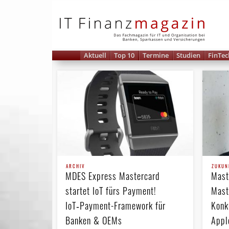
IT 
Aktuell
Top 10
Termine
Studien
FinTec
ARCHIV
ZUKUN
MDES Express Mastercard
Mast
startet IoT fürs Payment!
Mast
IoT‑Payment-Framework für
Konk
Banken & OEMs
Appl