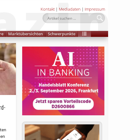
Kontakt
|
Mediadaten
|
Impressum
re
Marktübersichten
Schwerpunkte
rd-
ten
men