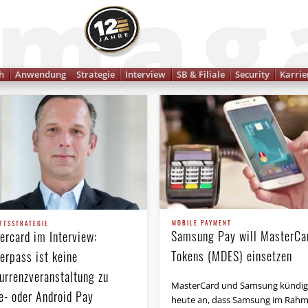
Finanzmagazin
h
Anwendung
Strategie
Interview
SB & Filiale
Security
Karrie
MOBILE PAYMENT
FTSSTRATEGIE
Samsung Pay will MasterCa
ercard im Interview:
Tokens (MDES) einsetzen
erpass ist keine
urrenzveranstaltung zu
MasterCard und Samsung kündig
e- oder Android Pay
heute an, dass Samsung im Rah