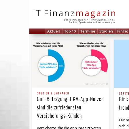
IT 
Aktuell
Top 10
Termine
Studien
FinTec
STUDIEN & UMFRAGEN
STRAT
Gini-Befragung: PKV-App-Nutzer
Gini:
sind die zufriedensten
tren
Versicherungs-Kunden
Für p
sich d
Versicherte, die die App ihrer Privaten