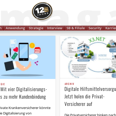
Finanzmagazin
h
Anwendung
Strategie
Interview
SB & Filiale
Security
Karrie
ARCHIV
EGIE
Digitale Hilfsmittelversorg
 Mit vier Digitalisierungs­
Jetzt holen die Privat-
ds zu mehr Kundenbindung
Versicherer auf
rivate Krankenversicherer könnte
ie Digitalisierung von
Die Privatversicherer hinken nach