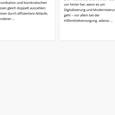
nikation und bürokratischen
vor hinter her, wenn es um
ssen gleich doppelt auszahlen:
Digitalisierung und Modernisieru
inen durch effizientere Abläufe,
geht – vor allem bei der
nderen …
Hilfsmittelversorgung. adesso …