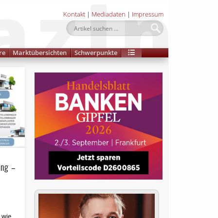
Kontakt
|
Mediadaten
|
Impressum
re
Marktübersichten
Schwerpunkte
ung –
 wie