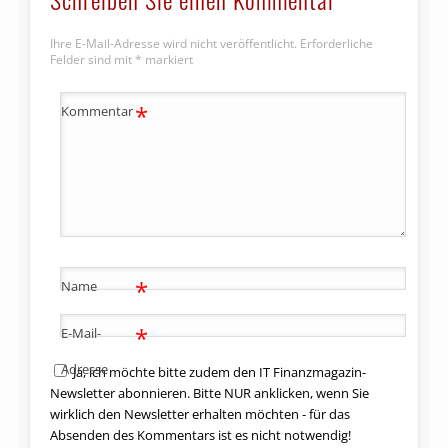
Ihre E-Mail-Adresse wird nicht veröffentlicht.
Erforderliche
Felder sind mit
*
markiert
*
Kommentar
*
Name
*
E-Mail-
Adresse
Ja, ich möchte bitte zudem den IT Finanzmagazin-
Newsletter abonnieren. Bitte NUR anklicken, wenn Sie
wirklich den Newsletter erhalten möchten - für das
Absenden des Kommentars ist es nicht notwendig!