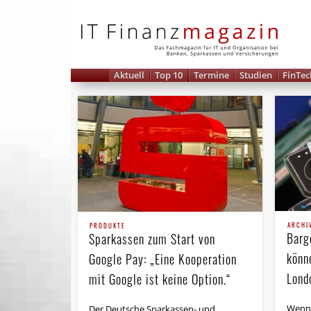
IT 
Aktuell
Top 10
Termine
Studien
FinTec
ARCHI
PRODUKTE
Barge
Sparkassen zum Start von
könn
Google Pay: „Eine Kooperation
Lond
mit Google ist keine Option.“
Wenn 
Der Deutsche Sparkassen- und