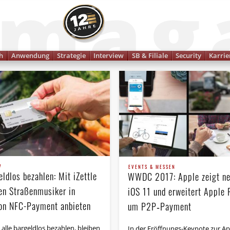
Finanzmagazin
h
Anwendung
Strategie
Interview
SB & Filiale
Security
Karrie
V
EVENTS & MESSEN
ldlos bezahlen: Mit iZettle
WWDC 2017: Apple zeigt n
en Straßenmusiker in
iOS 11 und erweitert Apple 
on NFC-Payment anbieten
um P2P‑Payment
alle bargeldlos bezahlen, bleiben
In der Eröffnungs-Keynote zur Ap