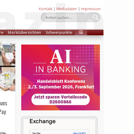
Kontakt
|
Mediadaten
|
Impressum
re
Marktübersichten
Schwerpunkte
eues
Pay
ple-