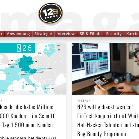
Finanzmagazin
h
Anwendung
Strategie
Interview
SB & Filiale
Security
Karrie
CH
FINTECH
knackt die halbe Million:
N26 will gehackt werden!
000 Kunden – im Schnitt
FinTech kooperiert mit Whit
n Tag 1.500 neue Kunden
Hat-Hacker-Talenten und sta
Bug Bounty Programm
obile Bank N26 hat die 500.000