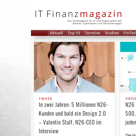
IT 
Aktuell
Top 10
Termine
Studien
FinTec
FINTECH
FINTE
In zwei Jahren: 5 Millionen N26-
N26 
Kunden und bald ein Design 2.0
500.
– Valentin Stalf, N26-CEO im
jede
Interview
Die m