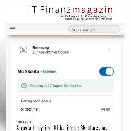
IT Fi
PRODUKTE
Atruvia integriert KI-basierten Skontorechner