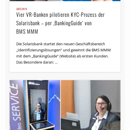
ARCHIV
Vier VR-Banken pilotieren KYC-Prozess der
Solarisbank – per ‚BankingGuide‘ von
BMS MMM
Die Solarisbank startet den neuen Geschäftsbereich
„Iden­ti­fi­zie­rungs­lö­sun­gen“ und gewinnt die BMS MMM
mit dem „BankingGuide“ (Website) als ersten Kunden.
Das Besondere daran: …