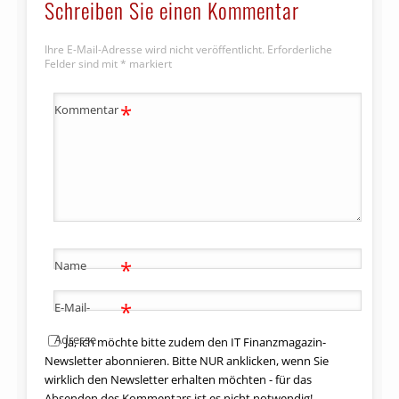
Schreiben Sie einen Kommentar
Ihre E-Mail-Adresse wird nicht veröffentlicht.
Erforderliche
Felder sind mit
*
markiert
*
Kommentar
*
Name
*
E-Mail-
Adresse
Ja, ich möchte bitte zudem den IT Finanzmagazin-
Newsletter abonnieren. Bitte NUR anklicken, wenn Sie
wirklich den Newsletter erhalten möchten - für das
Absenden des Kommentars ist es nicht notwendig!