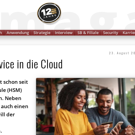
Finanzmagazin
h
Anwendung
Strategie
Interview
SB & Filiale
Security
Karrie
23. August 2
ice in die Cloud
t schon seit
ule (HSM)
an. Neben
t auch einen
ll der
.