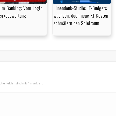
im Banking: Vom Login
Lünendonk-Studie: IT-Budgets
isikobewertung
wachsen, doch neue KI-Kosten
schmälern den Spielraum
iche Felder sind mit
*
markiert