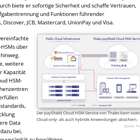
rch biete er sofortige Sicherheit und schaffe Vertrauen,
ufgabentrennung und Funktionen führender
Discover, JCB, Mastercard, UnionPay und Visa.
vereinfachte
-HSMs über
hinweg.
e, weitere
r Kapazität
loud HSM-
chenzentren
erfüllen
tstandards,
Der payShield Cloud HSM-Service von Thales kann sow
icklung
Cloud-only- als auch hybride Anwendungen absichern.
tere Data
Th
 dazu bei,
uveränität zu bewältigen.