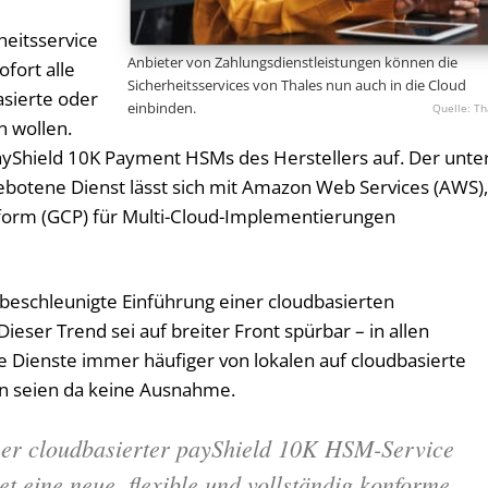
eitsservice
Anbieter von Zahlungsdienstleistungen können die
fort alle
Sicherheitsservices von Thales nun auch in die Cloud
asierte oder
einbinden.
Th
n wollen.
yShield 10K Payment HSMs des Herstellers auf. Der unte
otene Dienst lässt sich mit Amazon Web Services (AWS)
tform (GCP) für Multi-Cloud-Implementierungen
e beschleunigte Einführung einer cloudbasierten
ieser Trend sei auf breiter Front spürbar – in allen
 Dienste immer häufiger von lokalen auf cloudbasierte
n seien da keine Ausnahme.
er cloudbasierter payShield 10K HSM-Service
tet eine neue, flexible und vollständig konforme