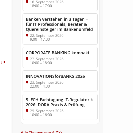
16. September 2026
18:00
–
17:00
Banken verstehen in 3 Tagen –
für IT-Professionals, Berater &
Quereinsteiger im Bankenumfeld
22. September 2026
9:00
–
17:00
CORPORATE BANKING kompakt
22. September 2026
hj
10:00
–
18:00
INNOVATIONSforBANKS 2026
23. September 2026
22:00
–
4:00
5. FCH Fachtagung IT-Regulatorik
2026: DORA Praxis & Prüfung
29. September 2026
10:00
–
16:00
Alle Themen von A-Z>>