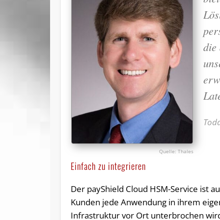
Lös
per
die
uns
erw
Lat
Todd
Thales
Einfach zu integrieren
Der payShield Cloud HSM-Service ist a
Kunden jede Anwendung in ihrem eigen
Infrastruktur vor Ort unterbrochen wi