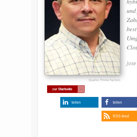
hyb
und 
Zah
bes
Umg
Clo
Jose
Prime Factors
teilen
teilen
RSS-feed