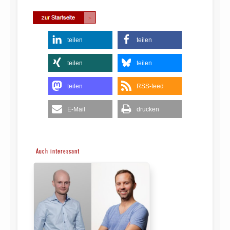
teilen
teilen
teilen
teilen
teilen
RSS-feed
E-Mail
drucken
Auch interessant