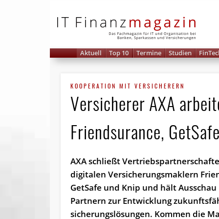
IT 
Aktuell
Top 10
Termine
Studien
FinTec
KOOPERATION MIT VERSICHERERN
Versicherer AXA arbeit
Friendsurance, GetSaf
AXA schließt Vertriebs­part­ner­schaf
digitalen Ver­sicherungs­maklern Fri
GetSafe und Knip und hält Ausschau
Partnern zur Entwicklung zukunftsfäh
sicherungs­lösungen. Kommen die Mak