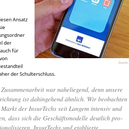
iesen Ansatz
sie
rungsordner
el der
auch für
 von
estandteil
aher der Schulterschluss.
 Zusammenarbeit war naheliegend, denn unsere
richtung ist dahingehend ähnlich. Wir beobachten
 Markt der InsurTechs seit Langem intensiv und
en, dass sich die Geschäftsmodelle deutlich pro­
io­na­li­sieren. InsurTechs und etablierte