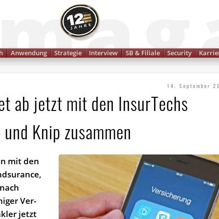
Finanzmagazin
h
Anwendung
Strategie
Interview
SB & Filiale
Security
Karrie
14. September 2
et ab jetzt mit den InsurTechs
e und Knip zusammen
ten mit den
endsurance,
 nach
iger Ver­
ler jetzt