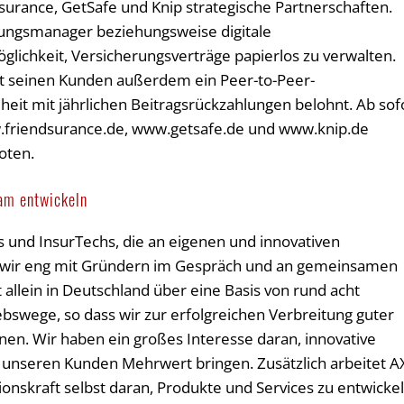
surance, GetSafe und Knip strategische Partnerschaften.
rungsmanager beziehungsweise digitale
lichkeit, Versicherungsverträge papierlos zu verwalten.
et seinen Kunden außerdem ein Peer-to-Peer-
eit mit jährlichen Beitragsrückzahlungen belohnt. Ab sof
.friendsurance.de, www.getsafe.de und www.knip.de
oten.
am entwickeln
 und InsurTechs, die an eigenen und innovativen
d wir eng mit Gründern im Gespräch und an gemeinsamen
 allein in Deutschland über eine Basis von rund acht
ebswege, so dass wir zur erfolgreichen Verbreitung guter
nen. Wir haben ein großes Interesse daran, innovative
ie unseren Kunden Mehrwert bringen. Zusätzlich arbeitet 
ionskraft selbst daran, Produkte und Services zu entwickel