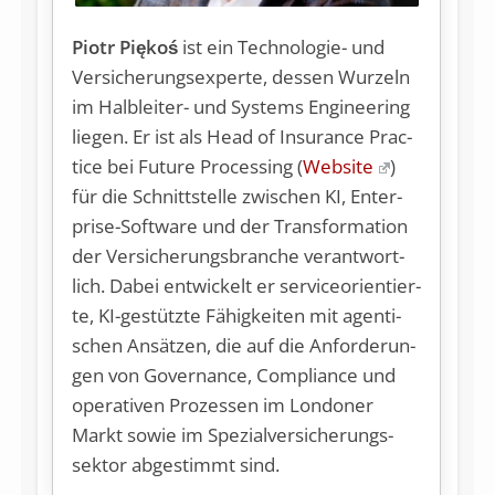
Piotr Piękoś
ist ein Tech­no­lo­gie- und
Ver­si­che­rungs­ex­per­te, des­sen Wur­zeln
im Halb­lei­ter- und Sys­tems En­gi­nee­ring
lie­gen. Er ist als Head of In­suran­ce Prac­
tice bei Fu­ture Pro­ces­sing (
Web­site
)
für die Schnitt­stel­le zwi­schen KI, En­t­er­
pri­se-Soft­ware und der Trans­for­ma­ti­on
der Ver­si­che­rungs­bran­che ver­ant­wort­
lich. Da­bei ent­wi­ckelt er ser­vice­ori­en­tier­
te, KI-ge­stütz­te Fä­hig­kei­ten mit agen­ti­
schen An­sät­zen, die auf die An­for­de­run­
gen von Go­ver­nan­ce, Com­p­li­an­ce und
ope­ra­ti­ven Pro­zes­sen im Lon­do­ner
Markt so­wie im Spe­zi­al­ver­si­che­rungs­
sek­tor ab­ge­stimmt sind.