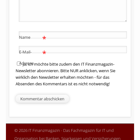
*
Name
*
E-Mail-
Adresse
Ja, ich möchte bitte zudem den IT Finanzmagazin-
Newsletter abonnieren. Bitte NUR anklicken, wenn Sie
wirklich den Newsletter erhalten möchten - für das
Absenden des Kommentars ist es nicht notwendig!
© 2026 IT Finanzmagazin - Das Fachmagazin für IT und
Organisation bei Banken, Sparkassen und Versicherungen