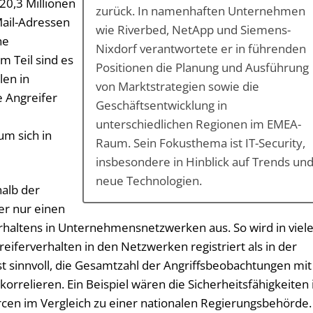
20,3 Millionen
zurück. In namenhaften Unternehmen
ail-Adressen
wie Riverbed, NetApp und Siemens-
ne
Nixdorf verantwortete er in führenden
m Teil sind es
Positionen die Planung und Ausführung
len in
von Marktstrategien sowie die
e Angreifer
Geschäftsentwicklung in
unterschiedlichen Regionen im EMEA-
um sich in
Raum. Sein Fokusthema ist IT-Security,
insbesondere in Hinblick auf Trends un
neue Technologien.
alb der
er nur einen
erhaltens in Unternehmensnetzwerken aus. So wird in viel
iferverhalten in den Netzwerken registriert als in der
ist sinnvoll, die Gesamtzahl der Angriffsbeobachtungen mit
korrelieren. Ein Beispiel wären die Sicherheitsfähigkeiten 
cen im Vergleich zu einer nationalen Regierungsbehörde.