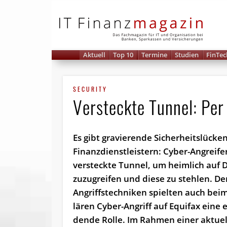
IT 
Aktuell
Top 10
Termine
Studien
FinTec
SECURITY
Versteckte Tunnel: Per 
Es gibt gravierende Sicherheitslücken
Finanzdienstleistern: Cyber-Angreife
versteckte Tunnel, um heimlich auf 
zuzugreifen und diese zu stehlen. De
Angriffstechniken spiel­ten auch beim
lä­ren Cy­ber­-An­griff auf Equi­fax ei­ne 
den­de Rol­le. Im Rah­men ei­ner ak­tu­el