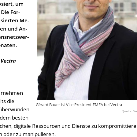
y­siert, um
 Die For­
sier­ten Me­
­ten und An­
ns­netz­wer­
onaten.
 Vectra
ernehmen
its die
Gérard Bauer ist Vice President EMEA bei Vectra
n überwunden
Ve
 dem besten
eichen, digitale Ressourcen und Dienste zu kompromittiere
n oder zu manipulieren.