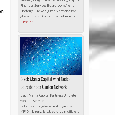
Studie „Bridging the Technology Gap in
n
Financial Services Boardrooms“ eine
en,
Ohrfeige: Die wenigsten Vor­stands­mit­
glieder und CEOs verfügen über einen...
mehr >>
Black Manta Capital wird Node-
Betreiber des Canton Network
Black Manta Capital Partners, Anbieter
von Full-Service-
Tokenisierungsdienstleistungen mit
MiFID II-Lizenz, ist ab sofort ein offizieller