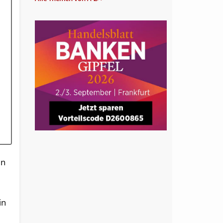
d
en
in