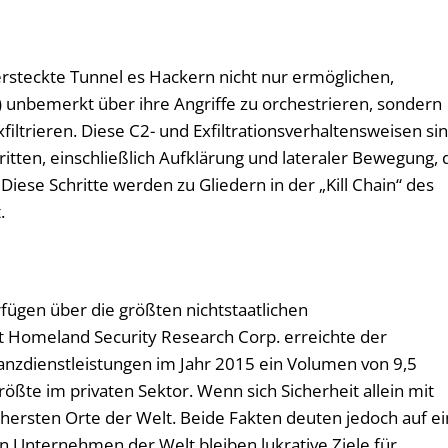
ersteckte Tunnel es Hackern nicht nur ermöglichen,
 unbemerkt über ihre Angriffe zu orchestrieren, sondern
iltrieren. Diese C2- und Exfiltrationsverhaltensweisen si
itten, einschließlich Aufklärung und lateraler Bewegung, 
Diese Schritte werden zu Gliedern in der „Kill Chain“ des
.
…
ügen über die größten nichtstaatlichen
t Homeland Security Research Corp. erreichte der
anzdienstleistungen im Jahr 2015 ein Volumen von 9,5
größte im privaten Sektor. Wenn sich Sicherheit allein mit
ichersten Orte der Welt. Beide Fakten deuten jedoch auf e
n Unternehmen der Welt bleiben lukrative Ziele für