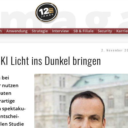
Finanzmagazin
h
Anwendung
Strategie
Interview
SB & Filiale
Security
Karrie
2. November 2
KI Licht ins Dunkel bringen
 bei
r nutzen
Daten
rartige
 spek­ta­ku­
ent­schei­
­len Stu­die