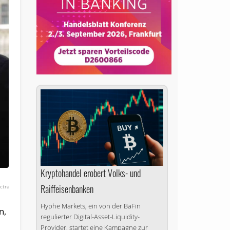
Kryptohandel erobert Volks- und
Raiffeisenbanken
ctra
Hyphe Markets, ein von der BaFin
n,
regulierter Digital-Asset-Liquidity-
Provider, startet eine Kampagne zur