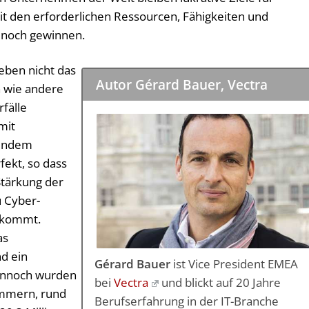
it den erforderlichen Ressourcen, Fähigkeiten und
 noch gewinnen.
eben nicht das
Autor Gérard Bauer, Vectra
n wie andere
fälle
mit
hendem
fekt, so dass
Stärkung der
u Cyber-
n kommt.
as
nd ein
Gérard Bauer
ist Vice President EMEA
Dennoch wurden
bei
Vectra
und blickt auf 20 Jahre
ummern, rund
Berufserfahrung in der IT-Branche