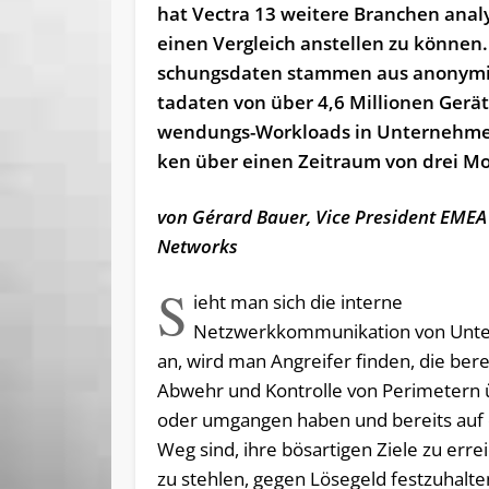
hat Vec­tra 13 wei­te­re Bran­chen ana­l
ei­nen Ver­gleich an­stel­len zu kön­nen.
schungs­da­ten stam­men aus an­ony­mi­
ta­da­ten von über 4,6 Mil­lio­nen Ge­rä
wen­dungs-Workloads in Un­ter­neh­me
ken über ei­nen Zeit­raum von drei M
von Gérard Bauer, Vice President EMEA
Networks
S
ieht man sich die interne
Netzwerkkommunikation von Unt
an, wird man Angreifer finden, die bere
Abwehr und Kontrolle von Perimeter
oder umgangen haben und bereits auf
Weg sind, ihre bösartigen Ziele zu err
zu stehlen, gegen Lösegeld festzuhalte