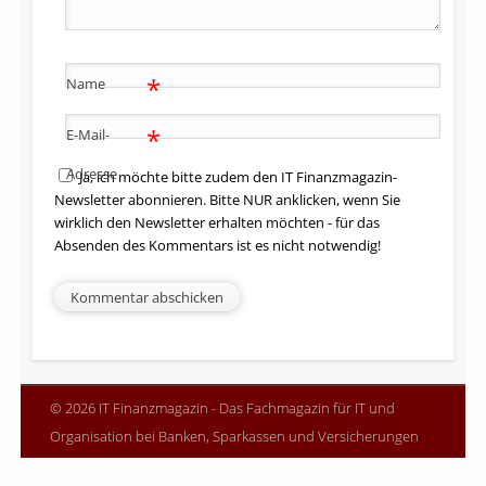
*
Name
*
E-Mail-
Adresse
Ja, ich möchte bitte zudem den IT Finanzmagazin-
Newsletter abonnieren. Bitte NUR anklicken, wenn Sie
wirklich den Newsletter erhalten möchten - für das
Absenden des Kommentars ist es nicht notwendig!
© 2026 IT Finanzmagazin - Das Fachmagazin für IT und
Organisation bei Banken, Sparkassen und Versicherungen