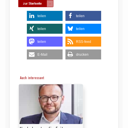
teilen
teilen
teilen
teilen
teilen
RSS-feed
E-Mail
drucken
Auch interessant