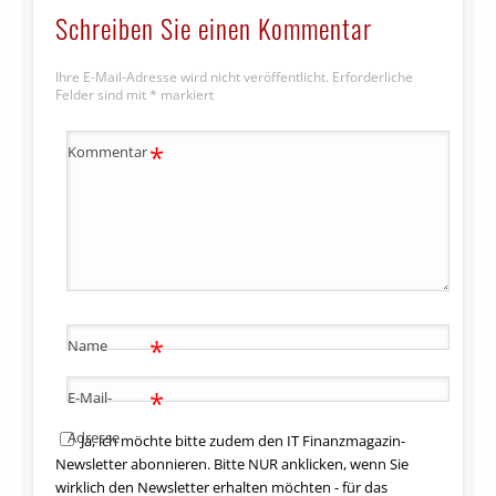
Schreiben Sie einen Kommentar
Ihre E-Mail-Adresse wird nicht veröffentlicht.
Erforderliche
Felder sind mit
*
markiert
*
Kommentar
*
Name
*
E-Mail-
Adresse
Ja, ich möchte bitte zudem den IT Finanzmagazin-
Newsletter abonnieren. Bitte NUR anklicken, wenn Sie
wirklich den Newsletter erhalten möchten - für das