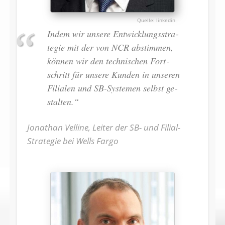
linkedin
Indem wir un­se­re Ent­wicklungs­stra­
tegie mit der von NCR ab­stimmen,
können wir den tech­ni­schen Fort­
schritt für un­se­re Kun­den in un­se­ren
Fi­lia­len und SB-Systemen selbst ge­
stal­ten.“
Jonathan Velline, Leiter der SB- und Filial-
Strategie bei Wells Fargo