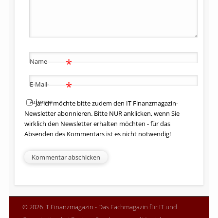
*
Name
*
E-Mail-
Adresse
Ja, ich möchte bitte zudem den IT Finanzmagazin-
Newsletter abonnieren. Bitte NUR anklicken, wenn Sie
wirklich den Newsletter erhalten möchten - für das
Absenden des Kommentars ist es nicht notwendig!
© 2026 IT Finanzmagazin - Das Fachmagazin für IT und