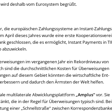
 wird des­halb vom Eu­ro­sys­tem be­grü­ßt.
r, die eu­ro­päi­schen Zah­lungs­sys­te­me an In­stant-Zah­lungs
Im April die­ses Jah­res wurde eine erste Ko­ope­ra­ti­ons­ver­e
nk ge­schlos­sen, die es er­mög­licht, In­stant Pa­y­ments in T
ab­zu­wi­ckeln.
wei­sun­gen im ver­gan­ge­nen Jahr ein Re­kord­ni­veau von
ch sind die durch­schnitt­li­chen Kos­ten für Über­wei­sun­gen
n­gen auf die­sem Ge­biet könn­ten die wirt­schaft­li­che Ent­
ar ver­bes­sern und da­durch den Ärms­ten der Welt hel­fen.
le mul­ti­la­te­ra­le Ab­wick­lungs­platt­form
„Am­p­lus“
vor. Sie
ränkt, die in der Regel für Über­wei­sun­gen ty­pisch sind. Bei
­tung einer „Schnell­stra­ße“ zwi­schen Kor­re­spon­denz­ban­k