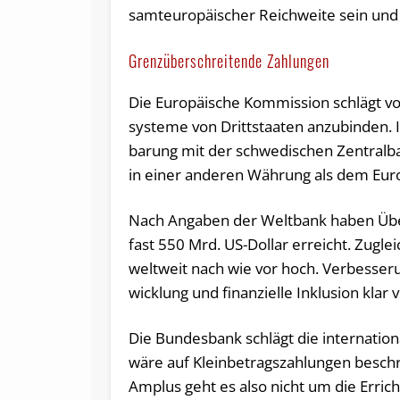
samt­eu­ro­päi­scher Reich­wei­te sein und
Grenzüberschreitende Zahlungen
Die Eu­ro­päi­sche Kom­mis­si­on schlägt vo
sys­te­me von Dritt­staa­ten an­zu­bin­den. 
ba­rung mit der schwe­di­schen Zen­tral­ba
in einer an­de­ren Währung als dem Euro 
Nach An­ga­ben der Welt­bank haben Über­
fast 550 Mrd. US-Dol­lar er­reicht. Zu­glei
welt­weit nach wie vor hoch. Ver­bes­se­ru
wick­lung und fi­nan­zi­el­le Inklusion kl
Die Bun­des­bank schlägt die in­ter­na­tio­na­
wäre auf Klein­be­trags­zah­lun­gen be­sch
Am­p­lus geht es also nicht um die Er­rich