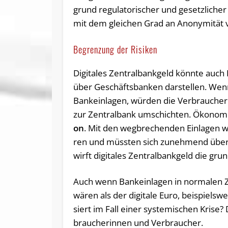
grund re­gu­la­to­ri­scher und ge­setz­li­che
mit dem glei­chen Grad an An­ony­mi­tät 
Begrenzung der Risiken
Di­gi­ta­les Zentralbankgeld könnte auch Ban
über Geschäftsbanken dar­stel­len. Wenn es
Bankeinlagen, wür­den die Ver­brau­che­r
zur Zen­tral­bank um­schich­ten. Öko­no­
on
. Mit den weg­bre­chen­den Ein­la­gen wü
ren und müss­ten sich zu­neh­mend über An­l
wirft di­gi­ta­les Zentralbankgeld die grun
Auch wenn Bank­ein­la­gen in nor­ma­len Ze
wären als der di­gi­ta­le Euro, bei­spiels­w
siert im Fall einer sys­te­mi­schen Krise?
brau­che­rin­nen und Verbraucher.