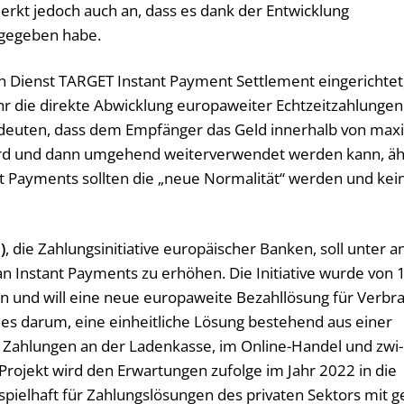
rkt je­doch auch an, dass es dank der Ent­wick­lung
 ge­ge­ben habe.
n Dienst TARGET In­stant Pa­y­ment Sett­le­ment eingerichtet
 die di­rek­te Ab­wick­lung eu­ro­pa­wei­ter Echt­zeit­zah­lun­gen
­deu­ten, dass dem Emp­fän­ger das Geld in­ner­halb von ma­xi
ird und dann um­ge­hend wei­ter­ver­wen­det wer­den kann, ä
t Pa­y­ments soll­ten die „neue Nor­ma­li­tät“ wer­den und kei
)
, die Zah­lungs­in­itia­ti­ve eu­ro­päi­scher Ban­ken, soll unter a
In­stant Pa­y­ments zu er­hö­hen. Die In­itia­ti­ve wurde von 
n und will eine neue eu­ro­pa­wei­te Be­zahl­lö­sung für Ver­br
s darum, eine ein­heit­li­che Lö­sung be­stehend aus einer
ür Zah­lun­gen an der La­den­kas­se, im On­line-Han­del und zwi­
 Pro­jekt wird den Er­war­tun­gen zu­fol­ge im Jahr 2022 in die
­spiel­haft für Zah­lungs­lö­sun­gen des pri­va­ten Sek­tors mit g