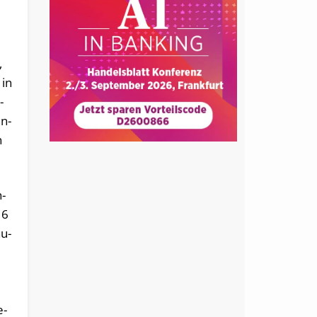
,
 in
­
hn­
n
n­
16
au­
e­