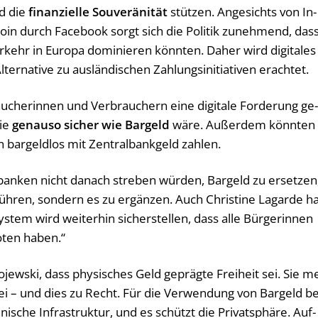
ld die
fi­nan­zi­el­le Sou­ve­rä­ni­tät
stüt­zen. An­ge­sichts von In­
e­co­in durch Face­book sorgt sich die Po­li­tik zu­neh­mend, das
r in Eu­ro­pa do­mi­nie­ren könn­ten. Daher wird di­gi­ta­les
er­na­ti­ve zu aus­län­di­schen Zah­lungs­in­itia­ti­ven er­ach­tet.
u­che­rin­nen und Ver­brau­chern eine di­gi­ta­le For­de­rung ge
die
ge­nau­so si­cher wie Bar­geld
wäre. Au­ßer­dem könn­ten
 bar­geld­los mit Zentralbankgeld zah­len.
n­ken nicht da­nach stre­ben wür­den, Bar­geld zu er­set­zen
üh­ren, son­dern es zu er­gän­zen. Auch Chris­ti­ne Lag­ar­de h
­tem wird wei­ter­hin si­cher­stel­len, dass alle Bür­ge­rin­nen
o­ten haben.“
o­jew­ski, dass phy­si­sches Geld ge­präg­te Frei­heit sei. Sie m
i – und dies zu Recht. Für die Ver­wen­dung von Bar­geld be
i­sche In­fra­struk­tur, und es schützt die Pri­vat­sphä­re. Auf­