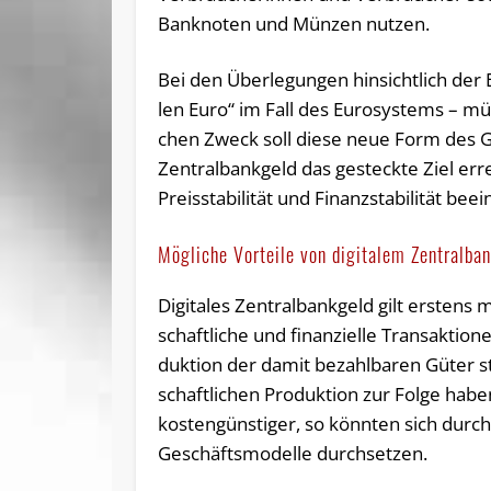
Bank­no­ten und Mün­zen nut­zen.
Bei den Über­le­gun­gen hin­sicht­lich der 
len Euro“ im Fall des Eu­ro­sys­tems – müs
chen Zweck soll diese neue Form des Gel­
Zentralbankgeld das ge­steck­te Ziel er­r
Preis­sta­bi­li­tät und Fi­nanz­sta­bi­li­tät be­
Mögliche Vorteile von digitalem Zentralba
Digitales Zentralbankgeld gilt ers­tens 
schaft­li­che und fi­nan­zi­el­le Trans­ak­tio­
duk­ti­on der damit bezahlbaren Güter stei
schaft­li­chen Pro­duk­ti­on zur Folge habe
kos­ten­güns­ti­ger, so könn­ten sich durc
Ge­schäfts­mo­del­le durch­set­zen.