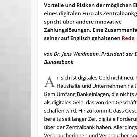
Vorteile und Risiken der möglichen 
eines digitalen Euro als Zentralbank
spricht über andere innovative
Zahlungslösungen. Eine Zusammenf
seiner auf Englisch gehaltenen
Rede
von Dr. Jens Weidmann, Präsident der 
Bundesbank
A
n sich ist di­gi­ta­les Geld nicht neu. P
Haus­hal­te und Un­ter­neh­men hal­t
ßem Um­fang Bank­ein­la­gen, die nichts a
als di­gi­ta­les Geld, das von den Ge­schäf
schaf­fen wird. Hinzu kommt, dass Ge­sc
be­reits seit lan­ger Zeit di­gi­ta­le Forde
über der Zen­tral­bank haben. Al­ler­ding
Ver­brau­che­rin­nen und Verbraucher so