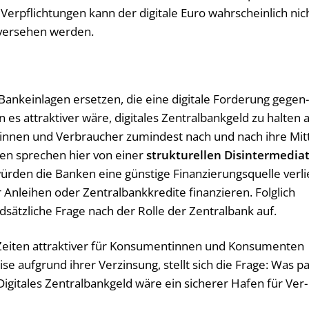
r Ver­pflich­tun­gen kann der di­gi­ta­le Euro wahr­schein­lich nic
ver­se­hen wer­den.
k­ein­la­gen er­set­zen, die eine di­gi­ta­le For­de­rung ge­gen
 at­trak­ti­ver wäre, di­gi­ta­les Zentralbankgeld zu hal­ten a
in­nen und Ver­brau­cher zu­min­dest nach und nach ihre Mit­
men spre­chen hier von einer
struk­tu­rel­len Dis­in­ter­me­dia­t
r­den die Ban­ken eine güns­ti­ge Fi­nan­zie­rungs­quel­le ver­li
ei­hen oder Zen­tral­bank­kre­di­te fi­nan­zie­ren. Folg­lich
d­sätz­li­che Frage nach der Rolle der Zen­tral­bank auf.
i­ten at­trak­ti­ver für Kon­su­men­tin­nen und Kon­su­men­ten
ei­se auf­grund ihrer Ver­zin­sung, stellt sich die Frage: Was p
 Di­gi­ta­les Zentralbankgeld wäre ein si­che­rer Hafen für Ver­