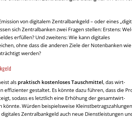
Emis­si­on von di­gi­ta­lem Zentralbankgeld – oder eines „di­gi­t
­sen sich Zen­tral­ban­ken zwei Fra­gen stel­len: Ers­tens: Wel
des er­fül­len? Und zweitens: Wie kann di­gi­ta­les
ei­chen, ohne dass die an­de­ren Ziele der No­ten­ban­ken wie
ein­träch­tigt wer­den?
nkgeld
meist als
prak­tisch kos­ten­lo­ses Tausch­mit­tel
, das wirt­
nen ef­fi­zi­en­ter ge­stal­tet. Es könn­te dazu füh­ren, dass die Pr
gt, so­dass es letzt­lich eine Er­hö­hung der ge­samt­wirt­
n könn­te. Wür­den bei­spiels­wei­se Kleinst­be­trags­zah­lun­ge
h di­gi­ta­les Zentralbankgeld auch neue Dienst­leis­tun­gen un