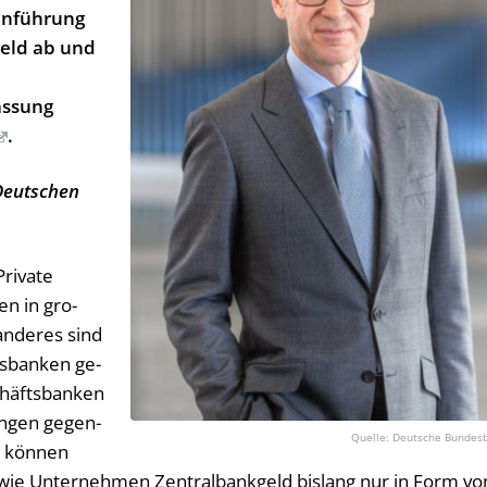
Einführung
geld ab und
assung
.
Deutschen
ri­va­te
en in gro­
n­de­res sind
ts­ban­ken ge­
häfts­ban­ken
rungen ge­gen­
Deutsche Bundes
s kön­nen
wie Un­ter­neh­men Zentralbankgeld bis­lang nur in Form vo