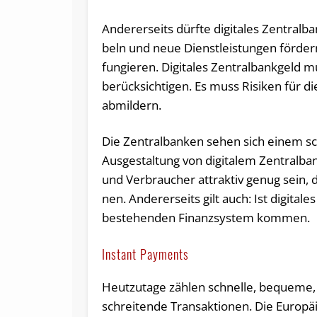
An­de­rer­seits dürf­te di­gi­ta­les Zent
beln und neue Dienst­leis­tun­gen fördern. 
fun­gie­ren. Digitales Zentralbankgeld m
berücksichtigen. Es muss Ri­si­ken für die 
abmildern.
Die Zen­tral­ban­ken sehen sich einem sch
Ausgestaltung von di­gi­ta­lem Zentralban
und Verbraucher at­trak­tiv genug sein, 
nen. Andererseits gilt auch: Ist di­gi­ta­l
bestehenden Fi­nanz­sys­tem kom­men.
Instant Payments
Heut­zu­ta­ge zählen schnel­le, be­que­me, 
schrei­ten­de Trans­ak­tio­nen. Die Eu­ro­