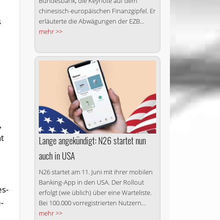
Bundesbank, die Keynote auf dem
chinesisch-europäischen Finanzgipfel. Er
s
erläuterte die Abwägungen der EZB...
mehr >>
­
,
at
Lange angekündigt: N26 startet nun
auch in USA
N26 startet am 11. Juni mit ihrer mobilen
Banking-App in den USA. Der Rollout
es­
erfolgt (wie üblich) über eine Warteliste.
­
Bei 100.000 vorregistrierten Nutzern...
mehr >>