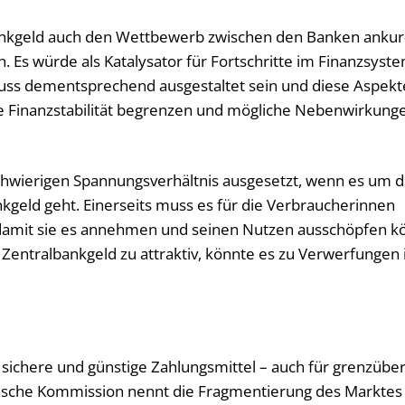
ralbankgeld auch den Wett­be­werb zwi­schen den Ban­ken an­kur
Es würde als Ka­ta­ly­sa­tor für Fort­schrit­te im Fi­nanz­sys­t
uss dem­entspre­chend aus­ge­stal­tet sein und diese As­pek­t
Fi­nanz­sta­bi­li­tät be­gren­zen und mög­li­che Ne­ben­wir­kun­g
wie­ri­gen Span­nungs­ver­hält­nis aus­ge­setzt, wenn es um d
kgeld geht. Ei­ner­seits muss es für die Ver­brau­che­rin­nen
damit sie es an­neh­men und sei­nen Nut­zen aus­schöp­fen k
es Zentralbankgeld zu at­trak­tiv, könn­te es zu Ver­wer­fun­gen
si­che­re und güns­ti­ge Zah­lungs­mit­tel – auch für grenz­über
päi­sche Kom­mis­si­on nennt die Frag­men­tie­rung des Mark­tes