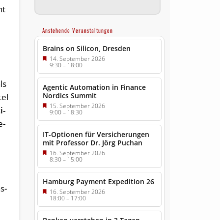
ht
Anstehende Veranstaltungen
Brains on Silicon, Dresden
14. September 2026
9:30
–
18:00
­
ls
Agentic Automation in Finance
Nordics Summit
tel
15. September 2026
i­
9:00
–
18:30
e­
IT-Optionen für Versicherungen
mit Professor Dr. Jörg Puchan
16. September 2026
8:30
–
15:00
Hamburg Payment Expedition 26
as­
16. September 2026
18:00
–
17:00