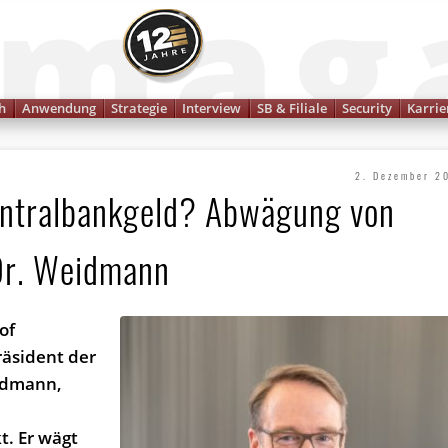
Finanzmagazin
h
Anwendung
Strategie
Interview
SB & Filiale
Security
Karrie
2. Dezember 2
Zentralbankgeld? Abwägung von
 Dr. Weidmann
of
räsident der
idmann,
. Er wägt