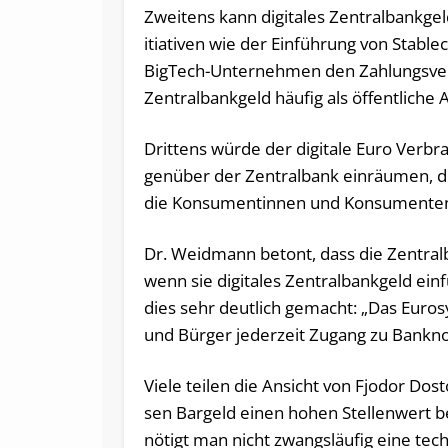
Zwei­tens kann di­gi­ta­les Zentralbankge
itia­ti­ven wie der Ein­füh­rung von Sta­bl
BigTech-Unternehmen den Zah­lungs­ver­keh
Zentralbankgeld häu­fig als öf­fent­li­che Al­t
Drittens würde der di­gi­ta­le Euro Ver­bra
gen­über der Zen­tral­bank ein­räu­men, 
die Kon­su­men­tin­nen und Kon­su­men­ten
Dr. Weidmann betont, dass die Zen­tral­ba
wenn sie di­gi­ta­les Zentralbankgeld ein­f
dies sehr deut­lich ge­macht: „Das Eu­ro­sys
und Bür­ger je­der­zeit Zu­gang zu Bank­n
Viele tei­len die An­sicht von Fjo­dor Dos­t
sen Bargeld einen hohen Stel­len­wert be
nö­tigt man nicht zwangs­läu­fig eine tech­n