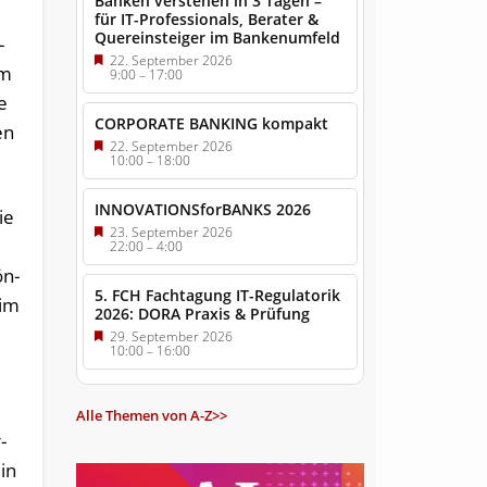
Banken verstehen in 3 Tagen –
für IT-Professionals, Berater &
Quereinsteiger im Bankenumfeld
­
22. September 2026
em
9:00
–
17:00
e
CORPORATE BANKING kompakt
en
22. September 2026
10:00
–
18:00
INNOVATIONSforBANKS 2026
ie
23. September 2026
22:00
–
4:00
ön­
5. FCH Fachtagung IT-Regulatorik
 im
2026: DORA Praxis & Prüfung
29. September 2026
10:00
–
16:00
Alle Themen von A-Z>>
­
 in