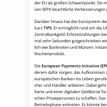
der EU als gro­ßen Schwach­punkt. Sie me
von SEPA be­acht­li­che Ver­bes­se­run­gen
Dar­über hin­aus hat das Eu­ro­sys­tem de
kurz
TIPS
. Er er­mög­licht rund um die Uhr
Zentralbankgeld. Echt­zeit­zah­lun­gen be
mal zehn Se­kun­den gut­ge­schrie­ben w
lich wie Bank­no­ten und Mün­zen. In­stan
Ni­schen­pro­dukt.
Die
Eu­rope­an Pa­y­ments In­itia­ti­ve (EPI
de­rem dafür sor­gen, das Auf­kom­men an 
eu­ro­päi­schen Ban­ken ins Leben ge­ru­fe
cher und Händ­ler anbieten. Dabei geht e
Karte und einer di­gi­ta­len Geld­bör­se f
schen Pri­vat­per­so­nen zu schaf­fen. Das
Be­triebs­pha­se ein­tre­ten. Es könn­te bei