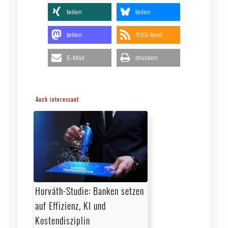
teilen
teilen
teilen
RSS-feed
E-Mail
drucken
Auch interessant
Horváth-Studie: Banken setzen
auf Effizienz, KI und
Kostendisziplin