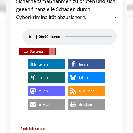
Sicherheitsmaßnahmen zu prüfen und sich
gegen finanzielle Schäden durch
Cyberkriminalität abzusichern.
ft
Audio-
00:00
00:00
Player
teilen
teilen
teilen
teilen
teilen
RSS-feed
E-Mail
drucken
Auch interessant