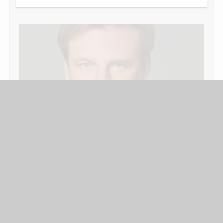
SECURITY
Cyber-Kriminelle: Wie Banken und Versicherer
Bedrohungen begegnen sollten
Jüngste Berichte zeigen, dass sich die Angriffe der Cyber-
Kriminellen auf den Finanzdienstleistungssektor alleine
in Großbritannien im Jahre 2018 verfünffacht haben – in