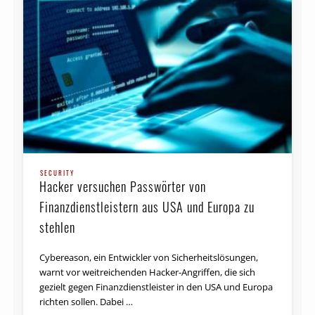
SECURITY
Hacker versuchen Passwörter von
Finanzdienstleistern aus USA und Europa zu
stehlen
Cy­be­re­a­son, ein Entwickler von Sicherheits­lösungen,
warnt vor weit­rei­chen­den Ha­cker-An­grif­fen, die sich
gezielt ge­gen Fi­nanz­dienst­leis­ter in den USA und Eu­ro­pa
rich­ten sollen. Dabei …