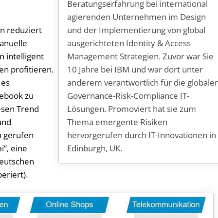
Beratungserfahrung bei international
agierenden Unternehmen im Design
und der Implementierung von global
rn reduziert
ausgerichteten Identity & Access
anuelle
Management Strategien. Zuvor war Sie
intelligent
10 Jahre bei IBM und war dort unter
en profitieren.
anderem verantwortlich für die globale
 es
Governance-Risk-Compliance IT-
cebook zu
Lösungen. Promoviert hat sie zum
iesen Trend
Thema emergente Risiken
und
hervorgerufen durch IT-Innovationen in
n gerufen
Edinburgh, UK.
i”, eine
Deutschen
eriert).