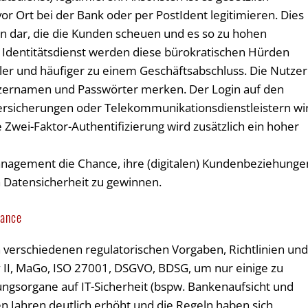
r Ort bei der Bank oder per PostIdent legitimieren. Dies
n dar, die die Kunden scheuen und es so zu hohen
dentitätsdienst werden diese bürokratischen Hürden
ler und häufiger zu einem Geschäftsabschluss. Die Nutzer
tzernamen und Passwörter merken. Der Login auf den
ersicherungen oder Telekommunikationsdienstleistern wi
e Zwei-Faktor-Authentifizierung wird zusätzlich ein hoher
agement die Chance, ihre (digitalen) Kundenbeziehunge
 Datensicherheit zu gewinnen.
iance
n verschiedenen regulatorischen Vorgaben, Richtlinien un
y II, MaGo, ISO 27001, DSGVO, BDSG, um nur einige zu
ngsorgane auf IT-Sicherheit (bspw. Bankenaufsicht und
ten Jahren deutlich erhöht und die Regeln haben sich