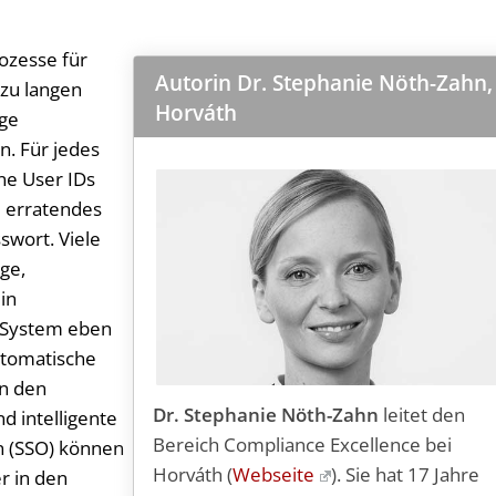
ozesse für
Autorin Dr. Stephanie Nöth-Zahn,
 zu langen
Horváth
nge
n. Für jedes
ne User IDs
zu erratendes
wort. Viele
ge,
in
M-System eben
utomatische
in den
Dr. Stephanie Nöth-Zahn
leitet den
d intelligente
Bereich Compliance Excellence bei
On (SSO) können
Horváth (
Webseite
). Sie hat 17 Jahre
r in den