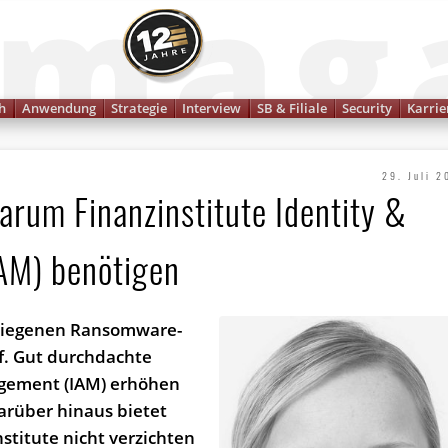
Finanzmagazin
h
Anwendung
Strategie
Interview
SB & Filiale
Security
Karrie
29. Juli 2
rum Finanzinstitute Identity &
AM) benötigen
estiegenen Ransomware-
f. Gut durchdachte
agement (IAM) erhöhen
arüber hinaus bietet
nstitute nicht verzichten