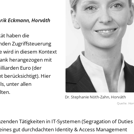
erik Eckmann, Horváth
tät haben die
nden Zugriffsteuerung
e wird in diesem Kontext
ßbank herangezogen mit
lliarden Euro (der
 berücksichtigt). Hier
s, unter allen
lten.
Dr. Stephanie Nöth-Zahn, Horváth
Hor
zenden Tätigkeiten in IT-Systemen (Segragation of Duties
en eines gut durchdachten Identity & Access Management