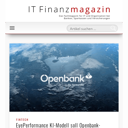
IT Fi
FINTECH
EyePerformance KI-Modell soll Openbank-