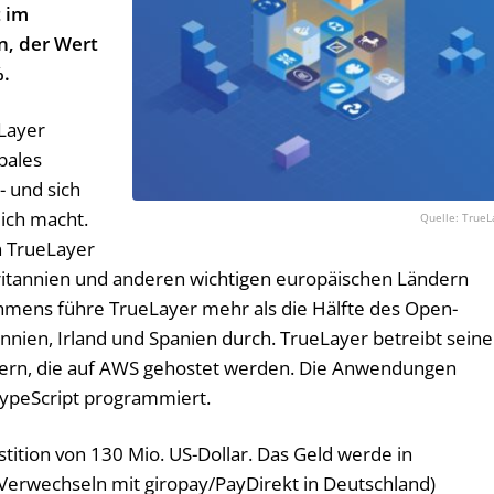
t im
n, der Wert
.
Layer
bales
- und sich
ich macht.
TrueL
n TrueLayer
ritannien und anderen wichtigen europäischen Ländern
mens führe TrueLayer mehr als die Hälfte des Open-
nnien, Irland und Spanien durch. TrueLayer betreibt sein
tern, die auf AWS gehostet werden. Die Anwendungen
TypeScript programmiert.
estition von 130 Mio. US-Dollar. Das Geld werde in
 Verwechseln mit giropay/PayDirekt in Deutschland)