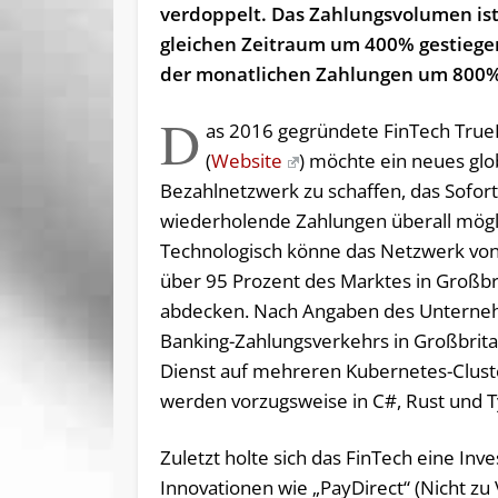
verdoppelt. Das Zahlungsvolumen is
gleichen Zeitraum um 400% gestiege
der monatlichen Zahlungen um 800%
D
as 2016 gegründete FinTech True
(
Website
) möchte ein neues glo
Bezahlnetzwerk zu schaffen, das Sofort
wiederholende Zahlungen überall mögl
Technologisch könne das Netzwerk vo
über 95 Prozent des Marktes in Großb
abdecken. Nach Angaben des Unterneh
Banking-Zahlungsverkehrs in Großbrita
Dienst auf mehreren Kubernetes-Clus
werden vorzugsweise in C#, Rust und 
Zuletzt holte sich das FinTech eine Inv
Innovationen wie „PayDirect“ (Nicht zu