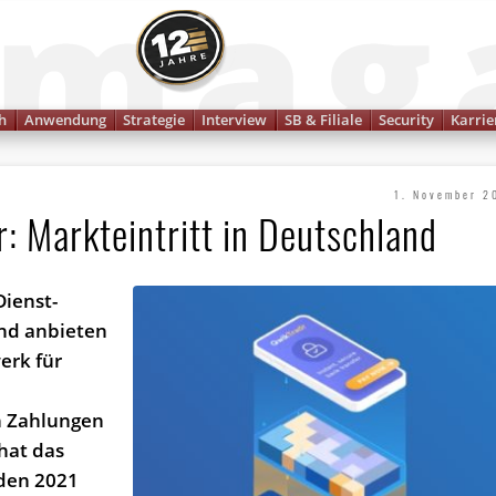
Finanzmagazin
h
Anwendung
Strategie
Interview
SB & Filiale
Security
Karrie
1. November 2
 Markteintritt in Deutschland
Dienst­
and anbieten
erk für
n Zahlungen
hat das
den 2021