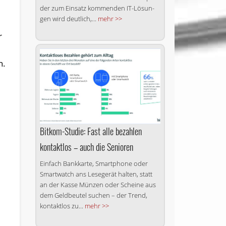
der zum Ein­satz kom­men­den IT-Lö­sun­
gen wird deut­lich,...
mehr >>
r
n.
Bitkom-Studie: Fast alle bezahlen
kontaktlos – auch die Senioren
Einfach Bankkarte, Smartphone oder
Smartwatch ans Lesegerät halten, statt
an der Kasse Münzen oder Scheine aus
dem Geldbeutel suchen – der Trend,
kontaktlos zu...
mehr >>