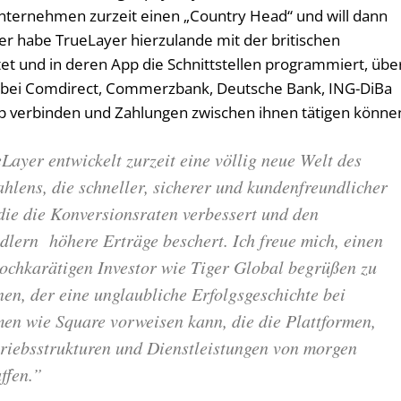
nternehmen zurzeit einen „Country Head“ und will dann
er habe TrueLayer hierzulande mit der britischen
t und in deren App die Schnittstellen programmiert, übe
e bei Comdirect, Commerzbank, Deutsche Bank, ING-DiBa
p verbinden und Zahlungen zwischen ihnen tätigen könne
Layer entwickelt zurzeit eine völlig neue Welt des
hlens, die schneller, sicherer und kundenfreundlicher
 die die Konversionsraten verbessert und den
lern höhere Erträge beschert. Ich freue mich, einen
ochkarätigen Investor wie Tiger Global begrüßen zu
en, der eine unglaubliche Erfolgsgeschichte bei
en wie Square vorweisen kann, die die Plattformen,
triebsstrukturen und Dienstleistungen von morgen
ffen.”