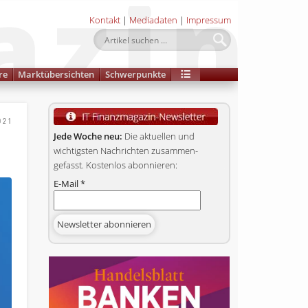
Kontakt
|
Mediadaten
|
Impressum
re
Marktübersichten
Schwerpunkte
021
Jede Woche neu:
Die aktuellen und
wichtigsten Nachrichten zusammen­
gefasst. Kostenlos abonnieren:
E-Mail
*