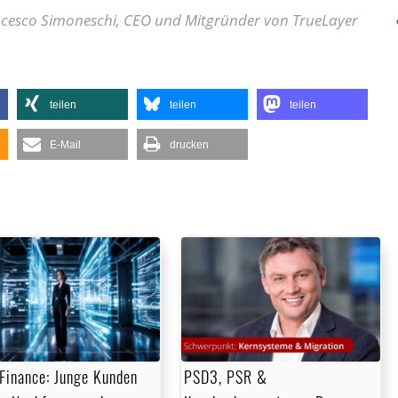
cesco Simoneschi, CEO und Mitgründer von TrueLayer
teilen
teilen
teilen
E-Mail
drucken
Finance: Junge Kunden
PSD3, PSR &