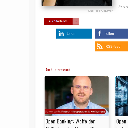
Fran
TrueLayer
teilen
teilen
RSS-feed
Auch interessant
Open Banking: Waffe der
Open 