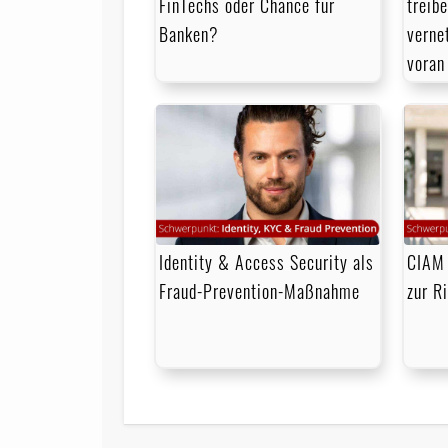
FinTechs oder Chance für
treib
Banken?
verne
voran
Identity & Access Security als
CIAM 
Fraud-Prevention-Maßnahme
zur R