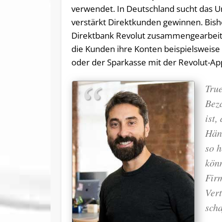
verwendet. In Deutschland sucht das U
verstärkt Direktkunden gewinnen. Bish
Direktbank Revolut zusammengearbeite
die Kunden ihre Konten beispielsweis
oder der Sparkasse mit der Revolut-Ap
True
Beza
ist,
Händ
so h
könn
Firm
Ver
scha