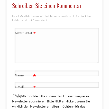
Schreiben Sie einen Kommentar
Ihre E-Mail-Adresse wird nicht veröffentlicht.
Erforderliche
Felder sind mit
*
markiert
*
Kommentar
*
Name
*
E-Mail-
Adresse
Ja, ich möchte bitte zudem den IT Finanzmagazin-
Newsletter abonnieren. Bitte NUR anklicken, wenn Sie
wirklich den Newsletter erhalten möchten - für das