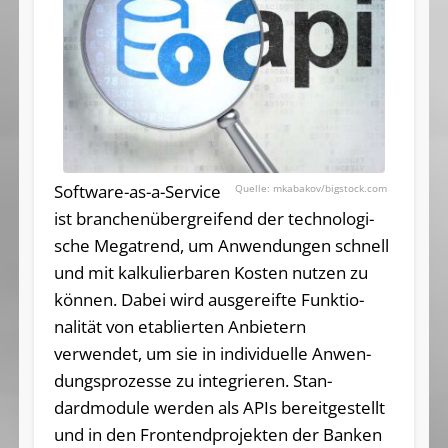
Software-as-a-Service
mkabakov/bigstock.com
ist bran­chenübergrei­fend der tech­no­logi­
sche Mega­t­rend, um Anwendun­gen schnell
und mit kalkulierba­ren Kos­ten nut­zen zu
können. Dabei wird aus­gereifte Funktio­
nalität von eta­blier­ten Anbietern
verwendet, um sie in individuel­le An­wen­
dungs­pro­zesse zu inte­grie­ren. Stan­
dardmodule wer­den als APIs be­reitge­stellt
und in den Front­end­projek­ten der Banken