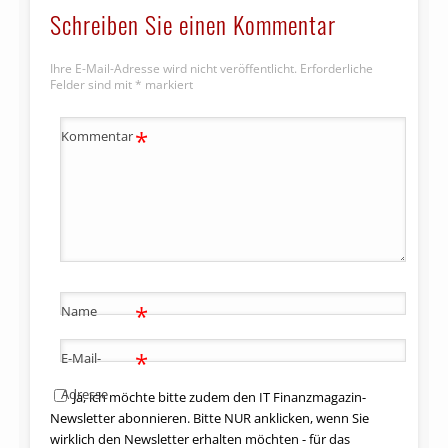
Schreiben Sie einen Kommentar
Ihre E-Mail-Adresse wird nicht veröffentlicht.
Erforderliche
Felder sind mit
*
markiert
*
Kommentar
*
Name
*
E-Mail-
Adresse
Ja, ich möchte bitte zudem den IT Finanzmagazin-
Newsletter abonnieren. Bitte NUR anklicken, wenn Sie
wirklich den Newsletter erhalten möchten - für das