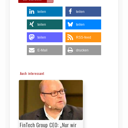
teilen
teilen
teilen
teilen
teilen
RSS-feed
E-Mail
drucken
Auch interessant
FinTech Group CEO: „Nur wir