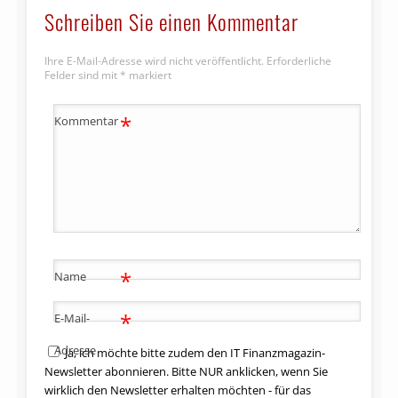
Schreiben Sie einen Kommentar
Ihre E-Mail-Adresse wird nicht veröffentlicht.
Erforderliche
Felder sind mit
*
markiert
*
Kommentar
*
Name
*
E-Mail-
Adresse
Ja, ich möchte bitte zudem den IT Finanzmagazin-
Newsletter abonnieren. Bitte NUR anklicken, wenn Sie
wirklich den Newsletter erhalten möchten - für das