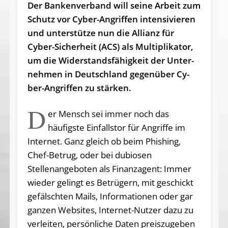
Der Bankenverband will seine Arbeit zum
Schutz vor Cyber-Angriffen intensivieren
und unterstütze nun die Allianz für
Cyber-Sicherheit (ACS) als Mul­ti­pli­ka­tor,
um die Wi­der­stands­fä­hig­keit der Un­ter­
neh­men in Deutsch­land ge­gen­über Cy­
ber-An­grif­fen zu stärken.
D
er Mensch sei immer noch das
häufigste Einfallstor für Angriffe im
Internet. Ganz gleich ob beim Phishing,
Chef-Betrug, oder bei dubiosen
Stellenangeboten als Finanzagent: Immer
wieder gelingt es Betrügern, mit geschickt
gefälschten Mails, Informationen oder gar
ganzen Websites, Internet-Nutzer dazu zu
verleiten, persönliche Daten preiszugeben