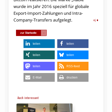
wurde im Jahr 2016 speziell für globale
Export-Import-Zahlungen und Intra-
Company-Transfers aufgelegt.
aj
teilen
teilen
teilen
teilen
teilen
RSS-feed
E-Mail
drucken
Auch interessant