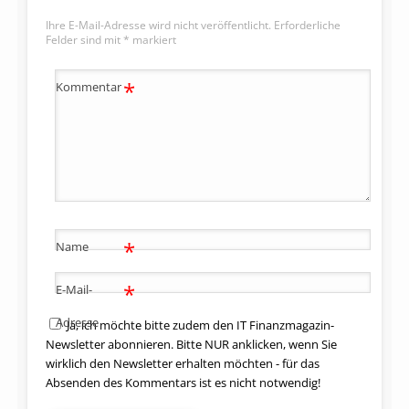
Ihre E-Mail-Adresse wird nicht veröffentlicht.
Erforderliche
Felder sind mit
*
markiert
*
Kommentar
*
Name
*
E-Mail-
Adresse
Ja, ich möchte bitte zudem den IT Finanzmagazin-
Newsletter abonnieren. Bitte NUR anklicken, wenn Sie
wirklich den Newsletter erhalten möchten - für das
Absenden des Kommentars ist es nicht notwendig!