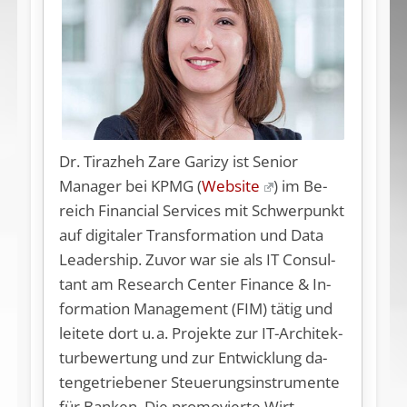
Dr. Tirazheh Zare Garizy
ist Senior
Manager bei KPMG (
Website
) im Be­
reich Fi­nan­ci­al Ser­vices mit Schwer­punkt
auf di­gi­ta­ler Trans­for­ma­ti­on und Da­ta
Lea­dership. Zu­vor war sie als IT Con­sul­
tant am Re­se­arch Cen­ter Fi­nan­ce & In­
for­ma­ti­on Ma­nage­ment (FIM) tä­tig und
lei­te­te dort u. a. Pro­jek­te zur IT-Ar­chi­tek­
tur­be­wer­tung und zur Ent­wick­lung da­
ten­ge­trie­be­ner Steue­rungs­in­stru­men­te
für Ban­ken. Die pro­mo­vier­te Wirt­