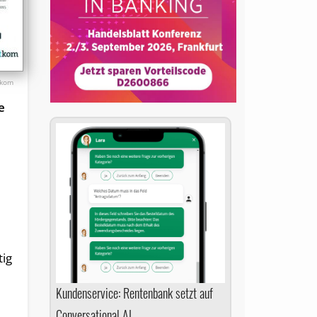
tkom
e
tig
Kundenservice: Rentenbank setzt auf
Conversational AI