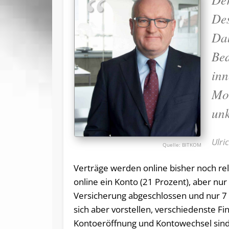
Des
Dab
Bed
inn
Mob
unk
Ulri
BITKOM
Verträge werden online bisher noch re
online ein Konto (21 Prozent), aber nu
Versicherung abgeschlossen und nur 7
sich aber vorstellen, verschiedenste F
Kontoeröffnung und Kontowechsel sind 