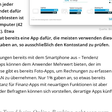
h jeder
ndet dafür
ebtesten ist
omputer (42
Bi
). Etwa
at bereits eine App dafür, die meisten verwenden dies
gaben an, so ausschließlich den Kontostand zu prüfen.
ungen bereits mit dem Smartphone aus – Tendenz
-Apps können dem Anwender Mehrwert bieten, der im
ise gibt es bereits Foto-Apps, um Rechnungen zu erfassen
BAN zu übernehmen. Nur 1% gaben an, so etwas bereits
anz für Finanz-Apps mit neuartigen Funktionen ist aber
er Befragten können sich vorstellen, derartige Apps künf
 Trend beim Online-Banking geht weg vom