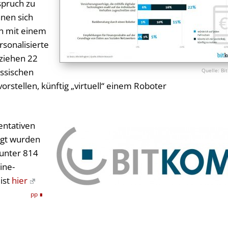
spruch zu
nen sich
en mit einem
sonalisierte
 ziehen 22
assischen
Bi
rstellen, künftig „virtuell“ einem Roboter
entativen
agt wurden
runter 814
ine-
ist
hier
pp