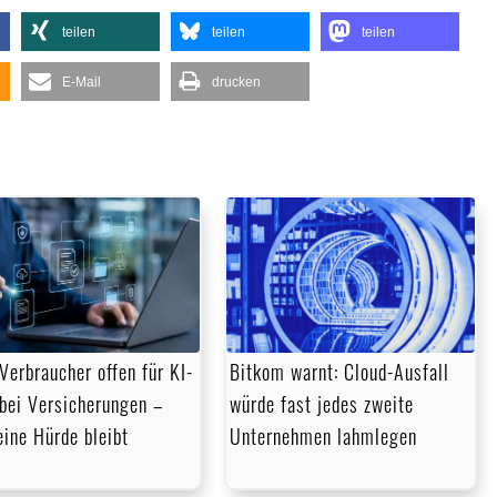
teilen
teilen
teilen
E-Mail
drucken
Verbraucher offen für KI-
Bitkom warnt: Cloud-Ausfall
 bei Versicherungen –
würde fast jedes zweite
eine Hürde bleibt
Unternehmen lahmlegen