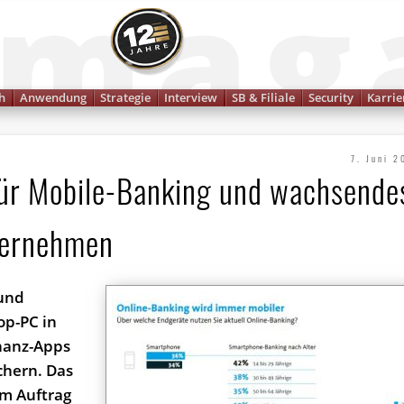
Finanzmagazin
h
Anwendung
Strategie
Interview
SB & Filiale
Security
Karrie
7. Juni 2
 für Mobile-Banking und wachsende
nternehmen
 und
p-PC in
nanz-Apps
chern. Das
im Auftrag