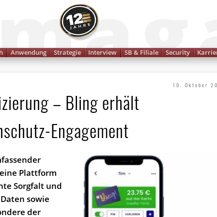
Finanzmagazin
h
Anwendung
Strategie
Interview
SB & Filiale
Security
Karrie
10. Oktober 2
zierung – Bling erhält
enschutz-Engagement
umfassender
seine Plattform
nte Sorgfalt und
 Daten sowie
ondere der