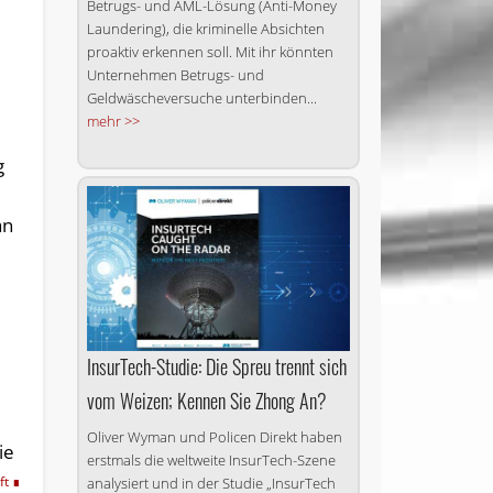
Betrugs- und AML-Lösung (Anti-Money
Laundering), die kriminelle Absichten
proaktiv erkennen soll. Mit ihr könnten
Unternehmen Betrugs- und
Geldwäscheversuche unterbinden...
mehr >>
g
an
InsurTech-Studie: Die Spreu trennt sich
vom Weizen; Kennen Sie Zhong An?
Oliver Wyman und Policen Direkt haben
ie
erstmals die weltweite InsurTech-Szene
ft
analysiert und in der Studie „InsurTech