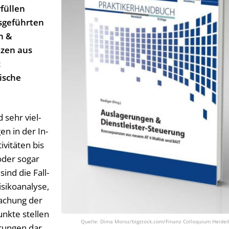
füllen
usgeführten
n &
nzen aus
z
ische
d sehr viel­
­gen in der In­
­vi­tä­ten bis
oder so­gar
g sind die Fall­
i­ko­ana­ly­se,
wa­chung der
unk­te stel­len
Dima Moroz/bigstock.com/Finanz Colloquium Heidel
­run­gen dar,