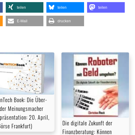
teilen
teilen
teilen
E-Mail
drucken
inTech Book: Die Über­
 der Meinungsmacher
präsentation: 20. April,
Die digitale Zukunft der
Börse Frankfurt)
Finanzberatung: Können