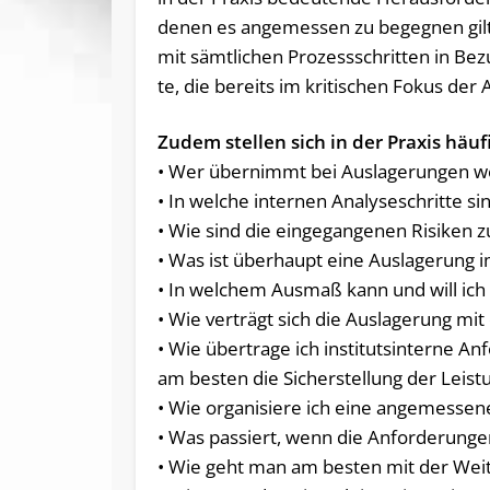
de­nen es an­ge­mes­sen zu be­geg­nen gilt
mit sämt­li­chen Pro­zess­schrit­ten in Be
te, die be­reits im kri­ti­schen Fo­kus der
Zu­dem stel­len sich in der Pra­xis häu­fi
• Wer übernimmt bei Auslagerungen w
• In welche internen Analyseschritte 
• Wie sind die eingegangenen Risiken 
• Was ist überhaupt eine Auslagerung i
• In welchem Ausmaß kann und will ich a
• Wie verträgt sich die Auslagerung m
• Wie übertrage ich institutsinterne 
am besten die Sicherstellung der Leist
• Wie organisiere ich eine angemessen
• Was passiert, wenn die Anforderung
• Wie geht man am besten mit der Weit