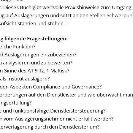
. Die­ses Buch gibt wert­vol­le Pra­xis­hin­wei­se zum Um­gang
­zug auf Aus­la­ge­run­gen und setzt an den Stel­len Schwer­pun
 Auf­sicht stan­den und ste­hen.
g fol­gen­de Fra­ge­stel­lun­gen:
elche Funktion?
sind Auslagerungen einzubeziehen?
zu analysieren und zu bewerten?
m Sinne des AT 9 Tz. 1 MaRisk?
ls Institut auslagern?
it den Aspekten Compliance und Governance?
Anforderungen auf den Dienstleister und wie überwacht ma
ungserfüllung?
e und funktionsfähige Dienstleistersteuerung?
en vom Auslagerungsnehmer nicht erfüllt werden?
erverlagerung durch den Dienstleister um?