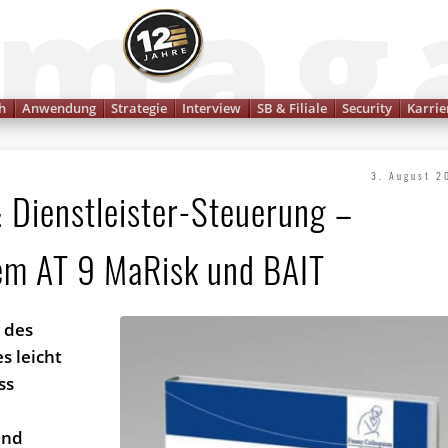
Finanzmagazin
h
Anwendung
Strategie
Interview
SB & Filiale
Security
Karrie
3. August 2
 Dienstleister-Steuerung –
em AT 9 MaRisk und BAIT
g des
s leicht
ss
und