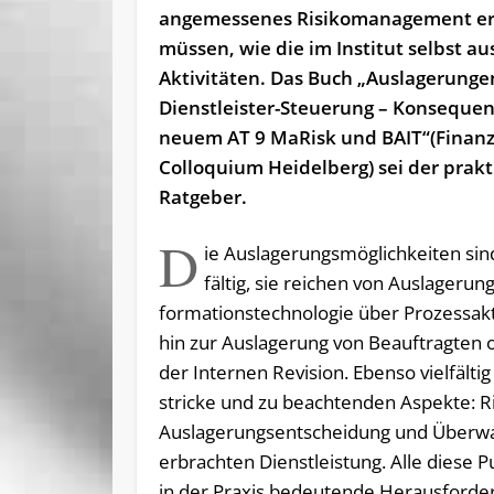
angemessenes Risikomanagement er
müssen, wie die im Institut selbst a
Aktivitäten. Das Buch „Auslagerunge
Dienstleister-Steuerung – Konseque
neuem AT 9 MaRisk und BAIT“(Finan
Colloquium Heidelberg) sei der prakt
Ratgeber.
D
ie Aus­la­ge­rungs­mög­lich­kei­ten sin
fäl­tig, sie rei­chen von Aus­la­ge­run
for­ma­ti­ons­tech­no­lo­gie über Pro­zess­ak­ti
hin zur Aus­la­ge­rung von Be­auf­trag­ten 
der In­ter­nen Re­vi­si­on. Eben­so viel­fäl­ti
stri­cke und zu be­ach­ten­den As­pek­te: Ri­s
Aus­la­ge­rungs­ent­schei­dung und Über­
er­brach­ten Dienst­leis­tung. Al­le die­se P
in der Pra­xis be­deu­ten­de Her­aus­for­de