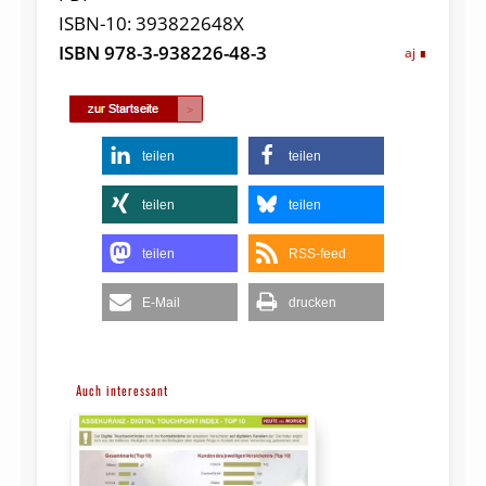
ISBN-10: 393822648X
ISBN 978-3-938226-48-3
aj
teilen
teilen
teilen
teilen
teilen
RSS-feed
E-Mail
drucken
Auch interessant