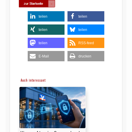
teilen
teilen
teilen
teilen
teilen
RSS-feed
E-Mail
drucken
Auch interessant