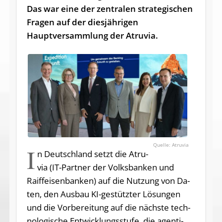
Das war eine der zentralen strategischen
Fragen auf der diesjährigen
Hauptversammlung der Atruvia.
Atruvia
I
n Deutsch­land setzt die Atru­
via (IT-Part­ner der Volks­ban­ken und
Raiff­ei­sen­ban­ken) auf die Nut­zung von Da­
ten, den Aus­bau KI-ge­stütz­ter Lö­sun­gen
und die Vor­be­rei­tung auf die nächs­te tech­
no­lo­gi­sche Ent­wick­lungs­stu­fe, die agen­ti­