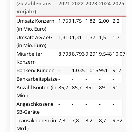
(zu Zahlen aus
2021
2022
2023
2024
2025
2
Vorjahr)
Umsatz Konzern
1,750
1,75
1,82
2,00
2,2
2
(in Mio. Euro)
Umsatz AG / eG
1,310
1,31
1,37
1,5
1,7
1
(in Mio. Euro)
Mitarbeiter
8.793
8.793
9.291
9.548
10.076
1
Konzern
Banken/ Kunden
-
1.035
1.015
951
917
7
Bankarbeitsplätze
-
-
-
-
-
1
Anzahl Konten (in
85,7
85,7
85
89
91
9
Mio.)
Angeschlossene
-
-
-
-
-
2
SB-Geräte
Transaktionen (in
7,8
7,8
8,2
8,7
9,32
1
Mrd.)