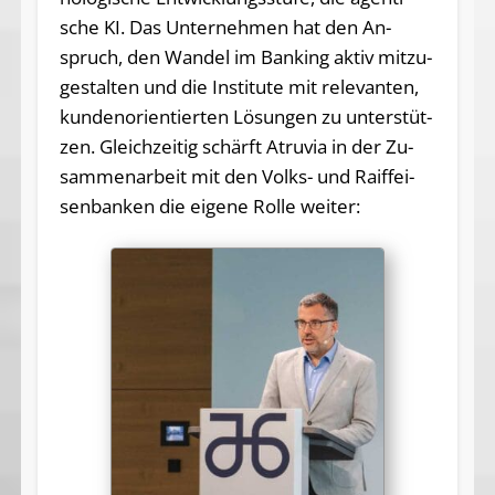
sche KI. Das Un­ter­neh­men hat den An­
spruch, den Wan­del im Ban­king ak­tiv mit­zu­
ge­stal­ten und die In­sti­tu­te mit re­le­van­ten,
kun­den­ori­en­tier­ten Lö­sun­gen zu un­ter­stüt­
zen. Gleich­zei­tig schärft Atru­via in der Zu­
sam­men­ar­beit mit den Volks- und Raiff­ei­
sen­ban­ken die ei­ge­ne Rol­le weiter: