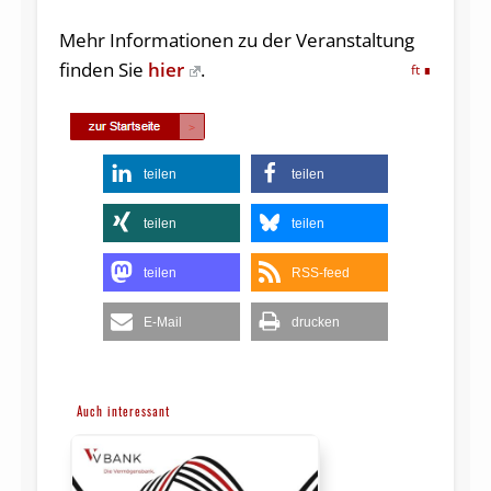
Mehr Informationen zu der Veranstaltung
finden Sie
hier
.
ft
teilen
teilen
teilen
teilen
teilen
RSS-feed
E-Mail
drucken
Auch interessant