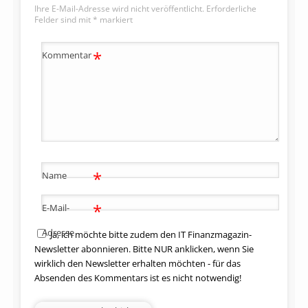
Ihre E-Mail-Adresse wird nicht veröffentlicht.
Erforderliche
Felder sind mit
*
markiert
*
Kommentar
*
Name
*
E-Mail-
Adresse
Ja, ich möchte bitte zudem den IT Finanzmagazin-
Newsletter abonnieren. Bitte NUR anklicken, wenn Sie
wirklich den Newsletter erhalten möchten - für das
Absenden des Kommentars ist es nicht notwendig!