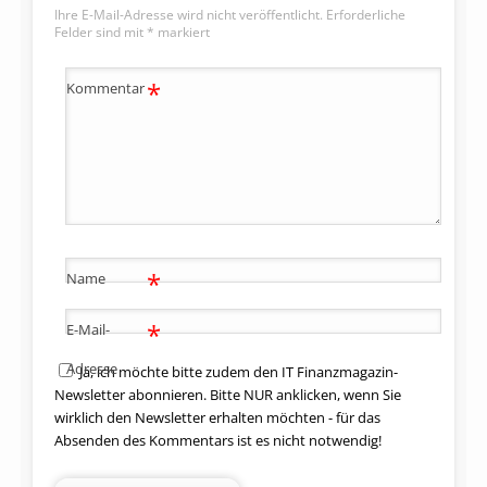
Ihre E-Mail-Adresse wird nicht veröffentlicht.
Erforderliche
Felder sind mit
*
markiert
*
Kommentar
*
Name
*
E-Mail-
Adresse
Ja, ich möchte bitte zudem den IT Finanzmagazin-
Newsletter abonnieren. Bitte NUR anklicken, wenn Sie
wirklich den Newsletter erhalten möchten - für das
Absenden des Kommentars ist es nicht notwendig!