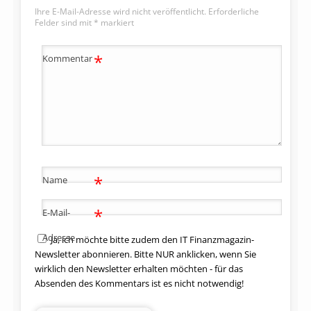
Ihre E-Mail-Adresse wird nicht veröffentlicht.
Erforderliche
Felder sind mit
*
markiert
*
Kommentar
*
Name
*
E-Mail-
Adresse
Ja, ich möchte bitte zudem den IT Finanzmagazin-
Newsletter abonnieren. Bitte NUR anklicken, wenn Sie
wirklich den Newsletter erhalten möchten - für das
Absenden des Kommentars ist es nicht notwendig!